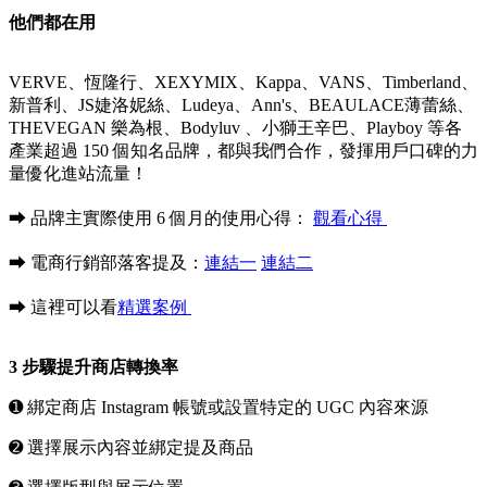
他們都在用
VERVE、恆隆行、XEXYMIX、Kappa、VANS、Timberland、
新普利、JS婕洛妮絲、Ludeya、Ann's、BEAULACE薄蕾絲、
THEVEGAN 樂為根、Bodyluv 、小獅王辛巴、Playboy 等各
產業超過 150 個知名品牌，都與我們合作，發揮用戶口碑的力
量優化進站流量！
⮕ 品牌主實際使用 6 個月的使用心得：
觀看心得
⮕ 電商行銷部落客提及：
連結一
連結二
⮕ 這裡可以看
精選案例
3 步驟提升商店轉換率
➊ 綁定商店 Instagram 帳號或設置特定的 UGC 內容來源
➋ 選擇展示內容並綁定提及商品